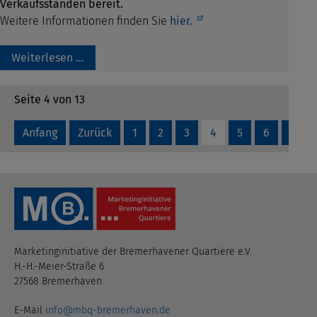
Verkaufsständen bereit.
Weitere Informationen finden Sie
hier.
Weiterlesen …
Seite 4 von 13
Anfang
Zurück
1
2
3
4
5
6
7
Marketinginitiative der Bremerhavener Quartiere e.V.
H.-H.-Meier-Straße 6
27568 Bremerhaven
E-Mail
info@mbq-bremerhaven.de