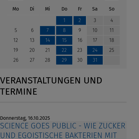
ntag
enstag
ttwoch
nnerstag
eitag
mstag
nntag
Mo
Di
Mi
Do
Fr
Sa
So
3
4
1
2
5
6
9
10
11
7
8
12
13
16
17
18
14
15
19
20
21
23
25
22
24
26
27
28
30
29
31
VERANSTALTUNGEN UND
TERMINE
Donnerstag,
16.10.2025
SCIENCE GOES PUBLIC - WIE ZUCKER
UND EGOISTISCHE BAKTERIEN MIT