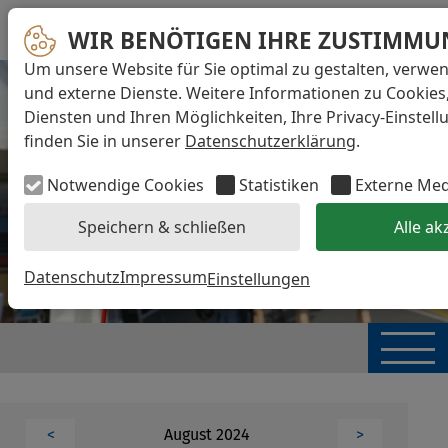
WIR BENÖTIGEN IHRE ZUSTIMMU
Um unsere Website für Sie optimal zu gestalten, verwe
und externe Dienste. Weitere Informationen zu Cookies
Diensten und Ihren Möglichkeiten, Ihre Privacy-Einstel
finden Sie in unserer
Datenschutzerklärung
.
Notwendige Cookies
Statistiken
Externe Me
Speichern & schließen
Alle ak
Datenschutz
Impressum
Einstellungen
August 2024
<
>