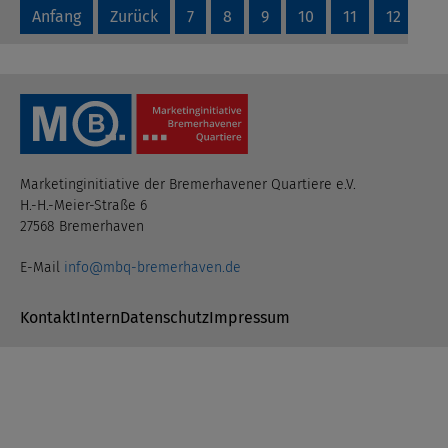
Anfang
Zurück
7
8
9
10
11
12
13
Marketinginitiative der Bremerhavener Quartiere e.V.
H.-H.-Meier-Straße 6
27568 Bremerhaven
E-Mail
info@mbq-bremerhaven.de
Navigation überspringen
Kontakt
Intern
Datenschutz
Impressum