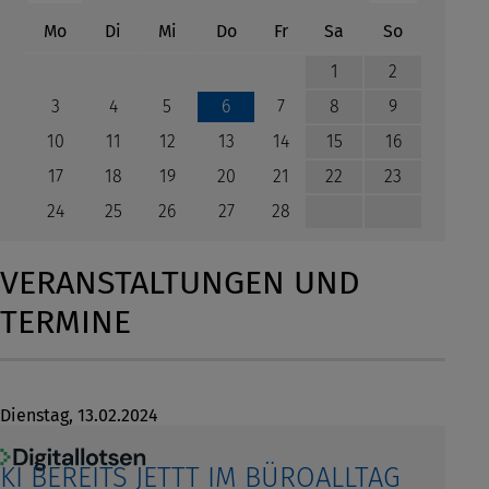
ntag
enstag
ttwoch
nnerstag
eitag
mstag
nntag
Mo
Di
Mi
Do
Fr
Sa
So
1
2
3
4
5
7
8
9
6
10
11
12
13
14
15
16
17
18
19
20
21
22
23
24
25
26
27
28
VERANSTALTUNGEN UND
TERMINE
Dienstag,
13.02.2024
KI BEREITS JETTT IM BÜROALLTAG