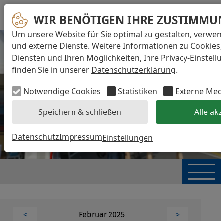
WIR BENÖTIGEN IHRE ZUSTIMMU
Um unsere Website für Sie optimal zu gestalten, verwe
und externe Dienste. Weitere Informationen zu Cookies
Diensten und Ihren Möglichkeiten, Ihre Privacy-Einstel
finden Sie in unserer
Datenschutzerklärung
.
Notwendige Cookies
Statistiken
Externe Me
Speichern & schließen
Alle ak
Datenschutz
Impressum
Einstellungen
Februar 2025
<
>