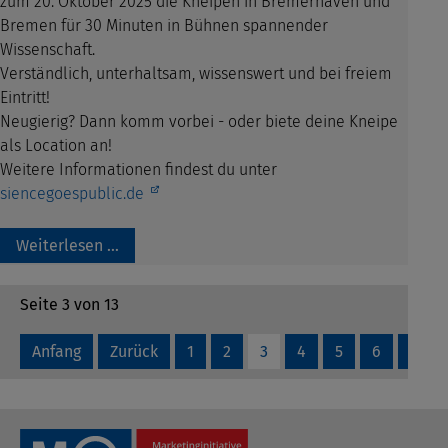
zum 20. Oktober 2025 die Kneipen in Bremerhaven und
Bremen für 30 Minuten in Bühnen spannender
Wissenschaft.
Verständlich, unterhaltsam, wissenswert und bei freiem
Eintritt!
Neugierig? Dann komm vorbei - oder biete deine Kneipe
als Location an!
Weitere Informationen findest du unter
siencegoespublic.de
Weiterlesen …
Seite 3 von 13
Anfang
Zurück
1
2
3
4
5
6
7