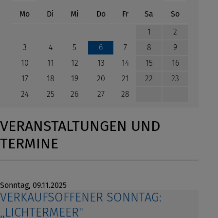
ntag
enstag
ttwoch
nnerstag
eitag
mstag
nntag
Mo
Di
Mi
Do
Fr
Sa
So
1
2
3
4
5
7
8
9
6
10
11
12
13
14
15
16
17
18
19
20
21
22
23
24
25
26
27
28
VERANSTALTUNGEN UND
TERMINE
Sonntag,
09.11.2025
VERKAUFSOFFENER SONNTAG:
,,LICHTERMEER"