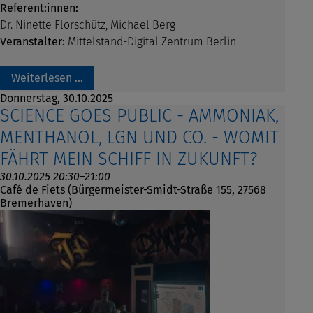
Referent:innen:
Dr. Ninette Florschütz, Michael Berg
Veranstalter:
Mittelstand-Digital Zentrum Berlin
Weiterlesen …
Donnerstag,
30.10.2025
SCIENCE GOES PUBLIC - AMMONIAK,
MENTHANOL, LGN UND CO. - WOMIT
FÄHRT MEIN SCHIFF IN ZUKUNFT?
30.10.2025 20:30–21:00
Café de Fiets (Bürgermeister-Smidt-Straße 155, 27568
Bremerhaven)