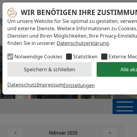
WIR BENÖTIGEN IHRE ZUSTIMMU
Um unsere Website für Sie optimal zu gestalten, verwe
und externe Dienste. Weitere Informationen zu Cookies
Diensten und Ihren Möglichkeiten, Ihre Privacy-Einstel
finden Sie in unserer
Datenschutzerklärung
.
Notwendige Cookies
Statistiken
Externe Me
Speichern & schließen
Alle ak
Datenschutz
Impressum
Einstellungen
Februar 2025
<
>