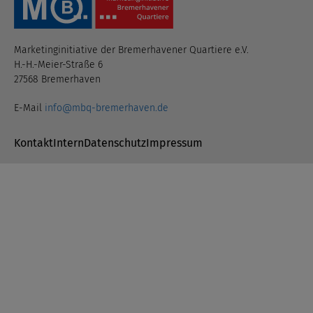
Marketinginitiative der Bremerhavener Quartiere e.V.
H.-H.-Meier-Straße 6
27568 Bremerhaven
E-Mail
info@mbq-bremerhaven.de
Navigation überspringen
Kontakt
Intern
Datenschutz
Impressum