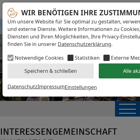
WIR BENÖTIGEN IHRE ZUSTIMMU
Um unsere Website für Sie optimal zu gestalten, verwe
und externe Dienste. Weitere Informationen zu Cookies
Diensten und Ihren Möglichkeiten, Ihre Privacy-Einstel
finden Sie in unserer
Datenschutzerklärung
.
Notwendige Cookies
Statistiken
Externe Me
Speichern & schließen
Alle ak
Datenschutz
Impressum
Einstellungen
INTERESSENGEMEINSCHAFT