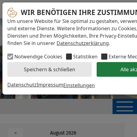
WIR BENÖTIGEN IHRE ZUSTIMMU
Um unsere Website für Sie optimal zu gestalten, verwe
und externe Dienste. Weitere Informationen zu Cookies
Diensten und Ihren Möglichkeiten, Ihre Privacy-Einstel
finden Sie in unserer
Datenschutzerklärung
.
Notwendige Cookies
Statistiken
Externe Me
Speichern & schließen
Alle ak
Datenschutz
Impressum
Einstellungen
August 2026
<