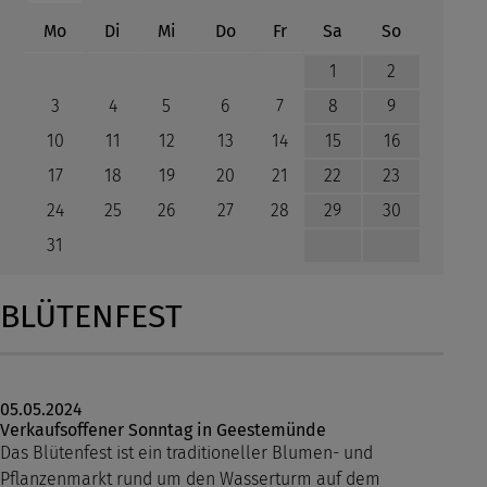
ntag
enstag
ttwoch
nnerstag
eitag
mstag
nntag
Mo
Di
Mi
Do
Fr
Sa
So
1
2
3
4
5
6
7
8
9
10
11
12
13
14
15
16
17
18
19
20
21
22
23
24
25
26
27
28
29
30
31
BLÜTENFEST
05.05.2024
Verkaufsoffener Sonntag in Geestemünde
Das Blütenfest ist ein traditioneller Blumen- und
Pflanzenmarkt rund um den Wasserturm auf dem