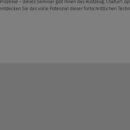
Prozesse – dieses Seminar gibt Ihnen das Rüstzeug, ChatGPT o
entdecken Sie das volle Potenzial dieser fortschrittlichen Techn