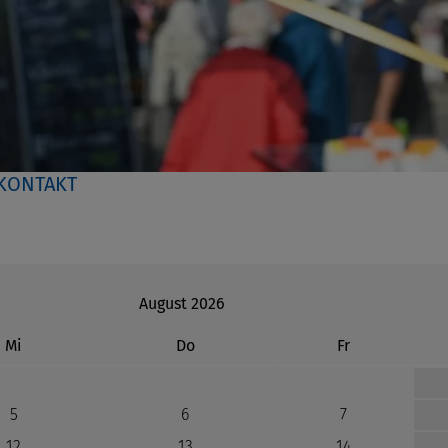
KONTAKT
August 2026
ttwoch
nnerstag
eitag
Mi
Do
Fr
5
6
7
12
13
14