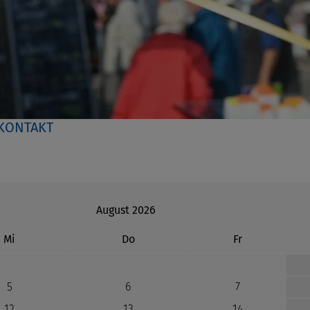
KONTAKT
August 2026
ttwoch
nnerstag
eitag
Mi
Do
Fr
5
6
7
12
13
14