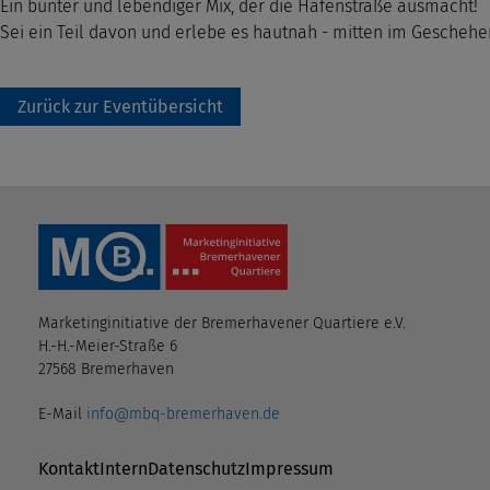
Ein bunter und lebendiger Mix, der die Hafenstraße ausmacht!
Sei ein Teil davon und erlebe es hautnah - mitten im Geschehe
Zurück zur Eventübersicht
Marketinginitiative der Bremerhavener Quartiere e.V.
H.-H.-Meier-Straße 6
27568 Bremerhaven
E-Mail
info@mbq-bremerhaven.de
Navigation überspringen
Kontakt
Intern
Datenschutz
Impressum