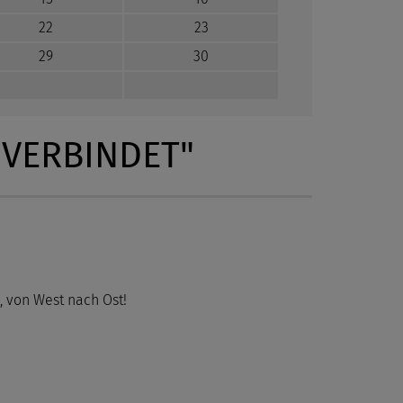
22
23
29
30
ERBINDET"
, von West nach Ost!