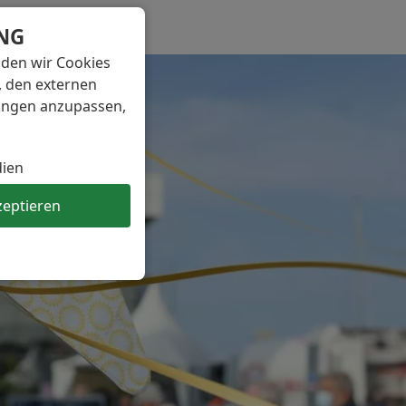
NG
nden wir Cookies
, den externen
lungen anzupassen,
dien
zeptieren