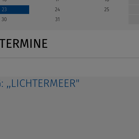
24
25
23
30
31
TERMINE
 ,,LICHTERMEER"