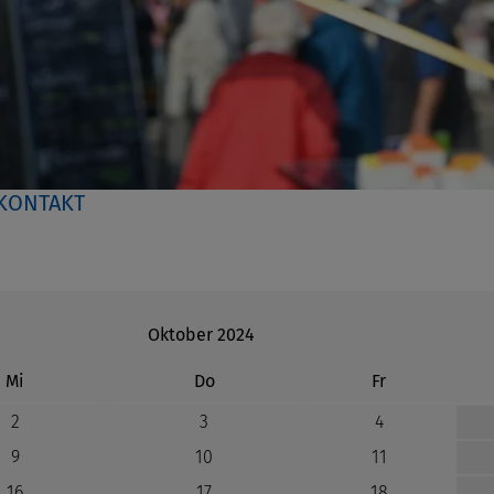
KONTAKT
Oktober 2024
ttwoch
nnerstag
eitag
Mi
Do
Fr
2
3
4
9
10
11
16
17
18