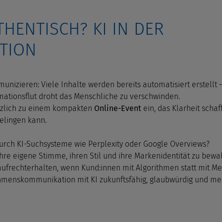
THENTISCH? KI IN DER
TION
nizieren: Viele Inhalte werden bereits automatisiert erstellt –
rmationsflut droht das Menschliche zu verschwinden.
erzlich zu einem kompakten
Online-Event
ein, das Klarheit schaf
gelingen kann.
 durch KI-Suchsysteme wie Perplexity oder Google Overviews?
ihre eigene Stimme, ihren Stil und ihre Markenidentität zu bew
rechterhalten, wenn Kund:innen mit Algorithmen statt mit Me
nehmenskommunikation mit KI zukunftsfähig, glaubwürdig und me