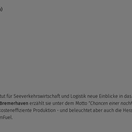
n)
titut für Seeverkehrswirtschaft und Logistik neue Einblicke in 
Bremerhaven
erzählt sie unter dem Motto
"Chancen einer nach
steneffiziente Produktion - und beleuchtet aber auch die Hera
ynFuel.