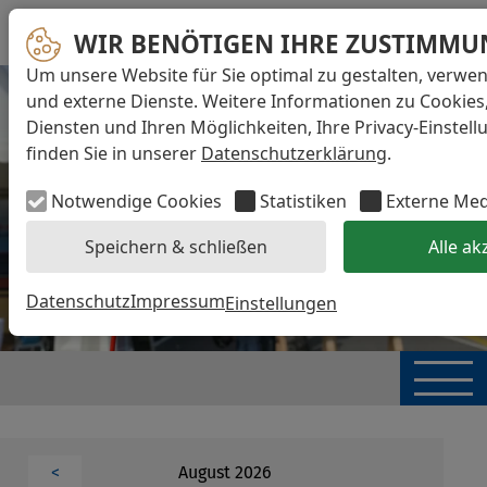
WIR BENÖTIGEN IHRE ZUSTIMMU
Um unsere Website für Sie optimal zu gestalten, verwe
und externe Dienste. Weitere Informationen zu Cookies
Diensten und Ihren Möglichkeiten, Ihre Privacy-Einstel
finden Sie in unserer
Datenschutzerklärung
.
Notwendige Cookies
Statistiken
Externe Me
Speichern & schließen
Alle ak
Datenschutz
Impressum
Einstellungen
August 2026
<