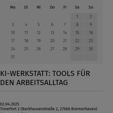
ntag
enstag
ttwoch
nnerstag
eitag
mstag
nntag
Mo
Di
Mi
Do
Fr
Sa
So
1
2
3
4
5
6
7
8
9
10
11
12
13
14
15
16
17
18
19
20
21
22
23
24
25
26
27
28
29
30
31
KI-WERKSTATT: TOOLS FÜR
DEN ARBEITSALLTAG
02.04.2025
TimePort 2 (Barkhausenstraße 2, 27568 Bremerhaven)