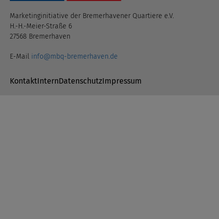
Marketinginitiative der Bremerhavener Quartiere e.V.
H.-H.-Meier-Straße 6
27568 Bremerhaven
E-Mail
info@mbq-bremerhaven.de
Navigation überspringen
Kontakt
Intern
Datenschutz
Impressum