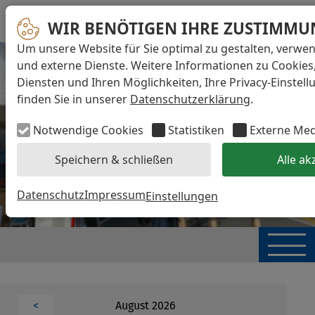
WIR BENÖTIGEN IHRE ZUSTIMMU
Um unsere Website für Sie optimal zu gestalten, verwe
und externe Dienste. Weitere Informationen zu Cookies
Diensten und Ihren Möglichkeiten, Ihre Privacy-Einstel
finden Sie in unserer
Datenschutzerklärung
.
Notwendige Cookies
Statistiken
Externe Me
Speichern & schließen
Alle ak
Datenschutz
Impressum
Einstellungen
August 2026
<