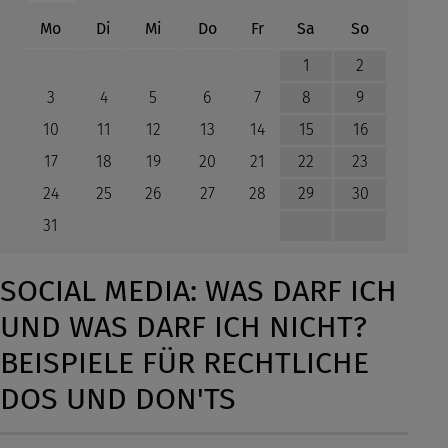
ntag
enstag
ttwoch
nnerstag
eitag
mstag
nntag
Mo
Di
Mi
Do
Fr
Sa
So
1
2
3
4
5
6
7
8
9
10
11
12
13
14
15
16
17
18
19
20
21
22
23
24
25
26
27
28
29
30
31
SOCIAL MEDIA: WAS DARF ICH
UND WAS DARF ICH NICHT?
BEISPIELE FÜR RECHTLICHE
DOS UND DON'TS