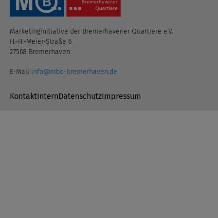
Marketinginitiative der Bremerhavener Quartiere e.V.
H.-H.-Meier-Straße 6
27568 Bremerhaven
E-Mail
info@mbq-bremerhaven.de
Navigation überspringen
Kontakt
Intern
Datenschutz
Impressum