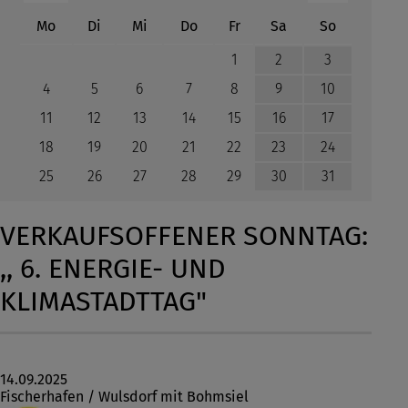
ntag
enstag
ttwoch
nnerstag
eitag
mstag
nntag
Mo
Di
Mi
Do
Fr
Sa
So
1
2
3
4
5
6
7
8
9
10
11
12
13
14
15
16
17
18
19
20
21
22
23
24
25
26
27
28
29
30
31
VERKAUFSOFFENER SONNTAG:
,, 6. ENERGIE- UND
KLIMASTADTTAG"
14.09.2025
Fischerhafen / Wulsdorf mit Bohmsiel