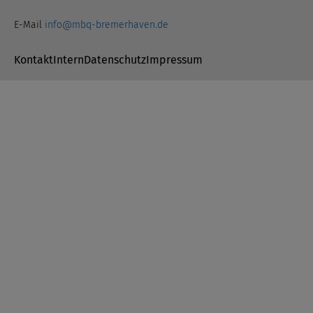
E-Mail
info@mbq-bremerhaven.de
Navigation überspringen
Kontakt
Intern
Datenschutz
Impressum