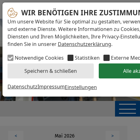
WIR BENÖTIGEN IHRE ZUSTIMMU
Um unsere Website für Sie optimal zu gestalten, verwe
und externe Dienste. Weitere Informationen zu Cookies
Diensten und Ihren Möglichkeiten, Ihre Privacy-Einstel
finden Sie in unserer
Datenschutzerklärung
.
Notwendige Cookies
Statistiken
Externe Me
Speichern & schließen
Alle ak
Datenschutz
Impressum
Einstellungen
Mai 2026
<
>