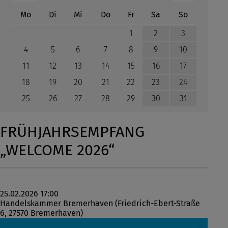
ntag
enstag
ttwoch
nnerstag
eitag
mstag
nntag
Mo
Di
Mi
Do
Fr
Sa
So
1
2
3
4
5
6
7
8
9
10
11
12
13
14
15
16
17
18
19
20
21
22
23
24
25
26
27
28
29
30
31
FRÜHJAHRSEMPFANG
„WELCOME 2026“
25.02.2026 17:00
Handelskammer Bremerhaven (Friedrich-Ebert-Straße
6, 27570 Bremerhaven)