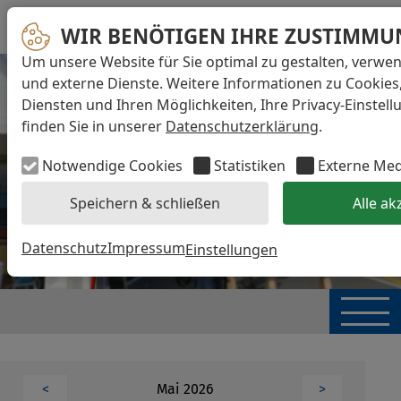
WIR BENÖTIGEN IHRE ZUSTIMMU
Um unsere Website für Sie optimal zu gestalten, verwe
und externe Dienste. Weitere Informationen zu Cookies
Diensten und Ihren Möglichkeiten, Ihre Privacy-Einstel
finden Sie in unserer
Datenschutzerklärung
.
Notwendige Cookies
Statistiken
Externe Me
Speichern & schließen
Alle ak
Datenschutz
Impressum
Einstellungen
Mai 2026
<
>