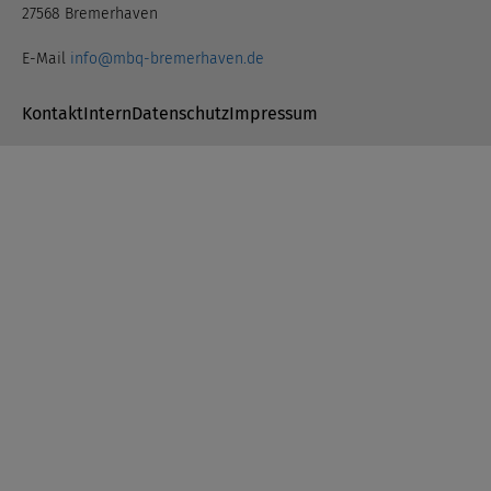
27568 Bremerhaven
E-Mail
info@mbq-bremerhaven.de
Navigation überspringen
Kontakt
Intern
Datenschutz
Impressum