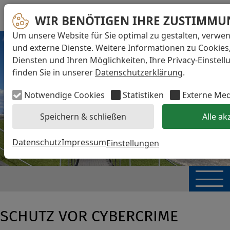
WIR BENÖTIGEN IHRE ZUSTIMMU
Um unsere Website für Sie optimal zu gestalten, verwe
und externe Dienste. Weitere Informationen zu Cookies
Diensten und Ihren Möglichkeiten, Ihre Privacy-Einstel
finden Sie in unserer
Datenschutzerklärung
.
Notwendige Cookies
Statistiken
Externe Me
Speichern & schließen
Alle ak
Datenschutz
Impressum
Einstellungen
SCHUTZ VOR CYBERCRIME