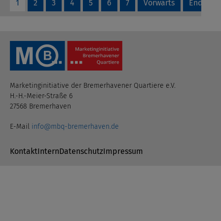
1
2
3
4
5
6
7
Vorwärts
Ende
Marketinginitiative der Bremerhavener Quartiere e.V.
H.-H.-Meier-Straße 6
27568 Bremerhaven
E-Mail
info@mbq-bremerhaven.de
Navigation überspringen
Kontakt
Intern
Datenschutz
Impressum