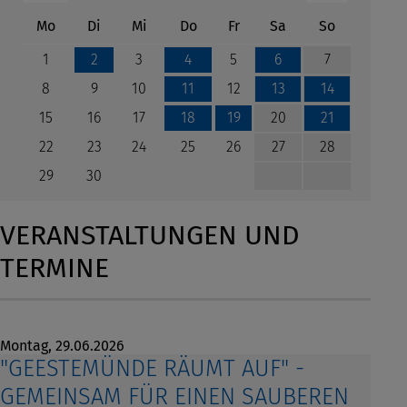
ntag
enstag
ttwoch
nnerstag
eitag
mstag
nntag
Mo
Di
Mi
Do
Fr
Sa
So
1
3
5
7
2
4
6
8
9
10
12
11
13
14
15
16
17
20
18
19
21
22
23
24
25
26
27
28
29
30
VERANSTALTUNGEN UND
TERMINE
Montag,
29.06.2026
"GEESTEMÜNDE RÄUMT AUF" -
GEMEINSAM FÜR EINEN SAUBEREN