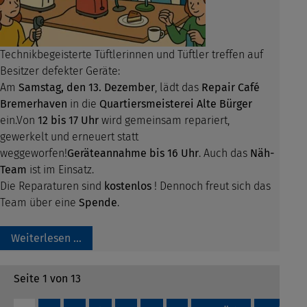
Technikbegeisterte Tüftlerinnen und Tüftler treffen auf
Besitzer defekter Geräte:
Am
Samstag, den 13. Dezember
, lädt das
Repair Café
Bremerhaven
in die
Quartiersmeisterei Alte Bürger
ein.Von
12 bis 17 Uhr
wird gemeinsam repariert,
gewerkelt und erneuert statt
weggeworfen!
Geräteannahme bis 16 Uhr
. Auch das
Näh-
Team
ist im Einsatz.
Die Reparaturen sind
kostenlos
! Dennoch freut sich das
Team über eine
Spende
.
Weiterlesen …
Seite 1 von 13