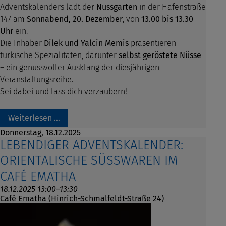
Adventskalenders lädt der
Nussgarten
in der Hafenstraße
147 am
Sonnabend, 20. Dezember
, von
13.00 bis 13.30
Uhr
ein.
Die Inhaber
Dilek und Yalcin Memis
präsentieren
türkische Spezialitäten, darunter
selbst geröstete Nüsse
– ein genussvoller Ausklang der diesjährigen
Veranstaltungsreihe.
Sei dabei und lass dich verzaubern!
Weiterlesen …
Donnerstag,
18.12.2025
LEBENDIGER ADVENTSKALENDER:
ORIENTALISCHE SÜSSWAREN IM C
AFÉ EMATHA
18.12.2025 13:00–13:30
Café Ematha (Hinrich-Schmalfeldt-Straße 24)