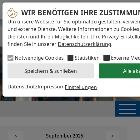
WIR BENÖTIGEN IHRE ZUSTIMMU
Um unsere Website für Sie optimal zu gestalten, verwe
und externe Dienste. Weitere Informationen zu Cookies
Diensten und Ihren Möglichkeiten, Ihre Privacy-Einstel
finden Sie in unserer
Datenschutzerklärung
.
Notwendige Cookies
Statistiken
Externe Me
Speichern & schließen
Alle ak
Datenschutz
Impressum
Einstellungen
September 2025
<
>