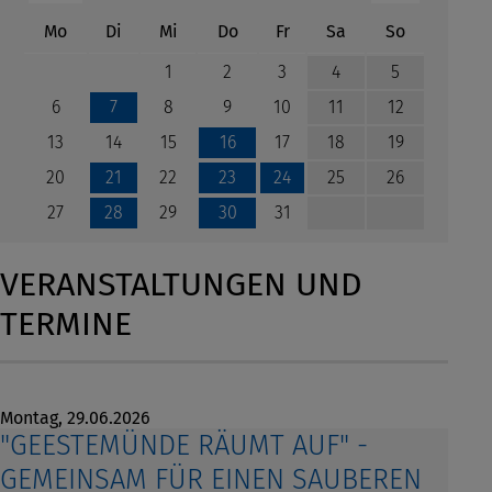
ntag
enstag
ttwoch
nnerstag
eitag
mstag
nntag
Mo
Di
Mi
Do
Fr
Sa
So
1
2
3
4
5
6
8
9
10
11
12
7
13
14
15
17
18
19
16
20
22
25
26
21
23
24
27
29
31
28
30
VERANSTALTUNGEN UND
TERMINE
Montag,
29.06.2026
"GEESTEMÜNDE RÄUMT AUF" -
GEMEINSAM FÜR EINEN SAUBEREN