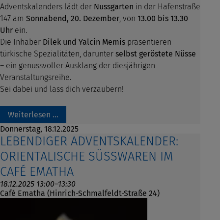
Adventskalenders lädt der
Nussgarten
in der Hafenstraße
147 am
Sonnabend, 20. Dezember
, von
13.00 bis 13.30
Uhr
ein.
Die Inhaber
Dilek und Yalcin Memis
präsentieren
türkische Spezialitäten, darunter
selbst geröstete Nüsse
– ein genussvoller Ausklang der diesjährigen
Veranstaltungsreihe.
Sei dabei und lass dich verzaubern!
Weiterlesen …
Donnerstag,
18.12.2025
LEBENDIGER ADVENTSKALENDER:
ORIENTALISCHE SÜSSWAREN IM C
AFÉ EMATHA
18.12.2025 13:00–13:30
Café Ematha (Hinrich-Schmalfeldt-Straße 24)