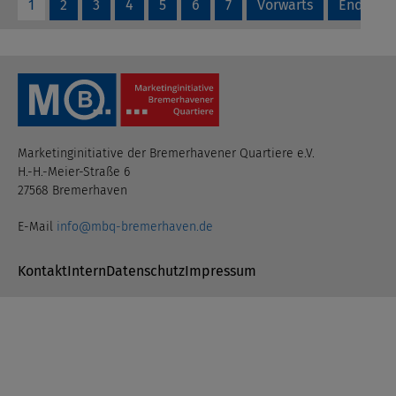
1
2
3
4
5
6
7
Vorwärts
Ende
Marketinginitiative der Bremerhavener Quartiere e.V.
H.-H.-Meier-Straße 6
27568 Bremerhaven
E-Mail
info@mbq-bremerhaven.de
Navigation überspringen
Kontakt
Intern
Datenschutz
Impressum