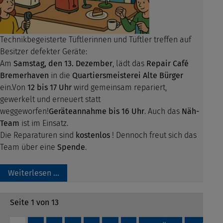
Technikbegeisterte Tüftlerinnen und Tüftler treffen auf
Besitzer defekter Geräte:
Am
Samstag, den 13. Dezember
, lädt das
Repair Café
Bremerhaven
in die
Quartiersmeisterei Alte Bürger
ein.Von
12 bis 17 Uhr
wird gemeinsam repariert,
gewerkelt und erneuert statt
weggeworfen!
Geräteannahme bis 16 Uhr
. Auch das
Näh-
Team
ist im Einsatz.
Die Reparaturen sind
kostenlos
! Dennoch freut sich das
Team über eine
Spende
.
Weiterlesen …
Seite 1 von 13