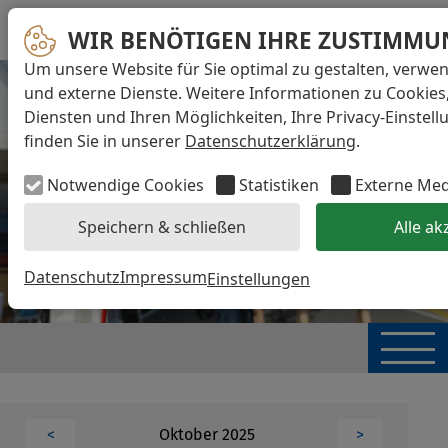
WIR BENÖTIGEN IHRE ZUSTIMMU
Um unsere Website für Sie optimal zu gestalten, verwe
und externe Dienste. Weitere Informationen zu Cookies
Diensten und Ihren Möglichkeiten, Ihre Privacy-Einstel
finden Sie in unserer
Datenschutzerklärung
.
Notwendige Cookies
Statistiken
Externe Me
Speichern & schließen
Alle ak
Datenschutz
Impressum
Einstellungen
Oktober 2025
<
>