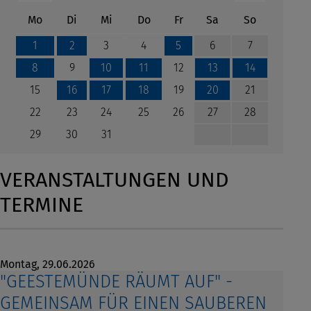
ntag
enstag
ttwoch
nnerstag
eitag
mstag
nntag
Mo
Di
Mi
Do
Fr
Sa
So
3
4
6
7
1
2
5
9
12
8
10
11
13
14
15
19
21
16
17
18
20
22
23
24
25
26
27
28
29
30
31
VERANSTALTUNGEN UND
TERMINE
Montag,
29.06.2026
"GEESTEMÜNDE RÄUMT AUF" -
GEMEINSAM FÜR EINEN SAUBEREN