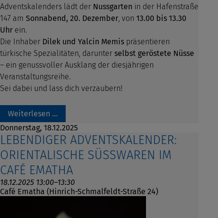
Adventskalenders lädt der
Nussgarten
in der Hafenstraße
147 am
Sonnabend, 20. Dezember
, von
13.00 bis 13.30
Uhr
ein.
Die Inhaber
Dilek und Yalcin Memis
präsentieren
türkische Spezialitäten, darunter
selbst geröstete Nüsse
– ein genussvoller Ausklang der diesjährigen
Veranstaltungsreihe.
Sei dabei und lass dich verzaubern!
Weiterlesen …
Donnerstag,
18.12.2025
LEBENDIGER ADVENTSKALENDER:
ORIENTALISCHE SÜSSWAREN IM C
AFÉ EMATHA
18.12.2025 13:00–13:30
Café Ematha (Hinrich-Schmalfeldt-Straße 24)