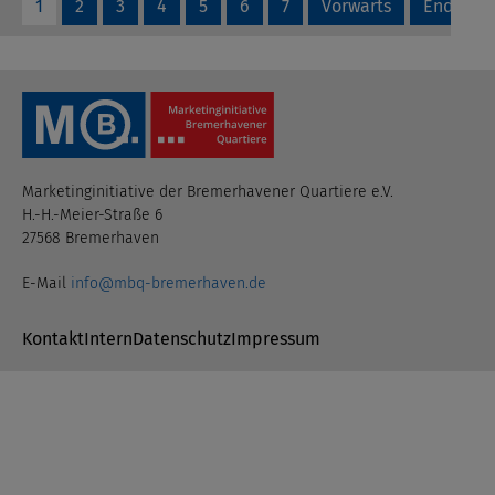
1
2
3
4
5
6
7
Vorwärts
Ende
Marketinginitiative der Bremerhavener Quartiere e.V.
H.-H.-Meier-Straße 6
27568 Bremerhaven
E-Mail
info@mbq-bremerhaven.de
Navigation überspringen
Kontakt
Intern
Datenschutz
Impressum