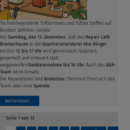
Technikbegeisterte Tüftlerinnen und Tüftler treffen auf
Besitzer defekter Geräte:
Am
Samstag, den 13. Dezember
, lädt das
Repair Café
Bremerhaven
in die
Quartiersmeisterei Alte Bürger
ein.Von
12 bis 17 Uhr
wird gemeinsam repariert,
gewerkelt und erneuert statt
weggeworfen!
Geräteannahme bis 16 Uhr
. Auch das
Näh-
Team
ist im Einsatz.
Die Reparaturen sind
kostenlos
! Dennoch freut sich das
Team über eine
Spende
.
Weiterlesen …
Seite 1 von 13