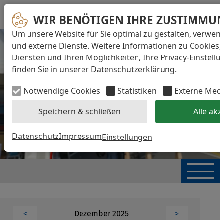
WIR BENÖTIGEN IHRE ZUSTIMMU
Um unsere Website für Sie optimal zu gestalten, verwe
und externe Dienste. Weitere Informationen zu Cookies
Diensten und Ihren Möglichkeiten, Ihre Privacy-Einstel
finden Sie in unserer
Datenschutzerklärung
.
Notwendige Cookies
Statistiken
Externe Me
Speichern & schließen
Alle ak
Datenschutz
Impressum
Einstellungen
Dezember 2025
<
>