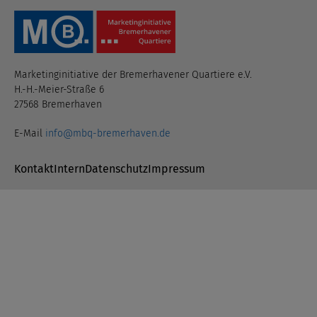
Marketinginitiative der Bremerhavener Quartiere e.V.
H.-H.-Meier-Straße 6
27568 Bremerhaven
E-Mail
info@mbq-bremerhaven.de
Navigation überspringen
Kontakt
Intern
Datenschutz
Impressum