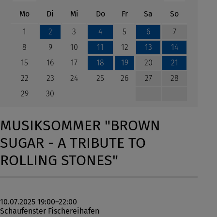
ntag
enstag
ttwoch
nnerstag
eitag
mstag
nntag
Mo
Di
Mi
Do
Fr
Sa
So
1
3
5
7
2
4
6
8
9
10
12
11
13
14
15
16
17
20
18
19
21
22
23
24
25
26
27
28
29
30
MUSIKSOMMER "BROWN
SUGAR - A TRIBUTE TO
ROLLING STONES"
10.07.2025 19:00–22:00
Schaufenster Fischereihafen