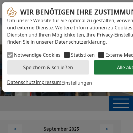
WIR BENÖTIGEN IHRE ZUSTIMMU
Um unsere Website für Sie optimal zu gestalten, verwe
und externe Dienste. Weitere Informationen zu Cookies
Diensten und Ihren Möglichkeiten, Ihre Privacy-Einstel
finden Sie in unserer
Datenschutzerklärung
.
Notwendige Cookies
Statistiken
Externe Me
Speichern & schließen
Alle ak
Datenschutz
Impressum
Einstellungen
September 2025
<
>