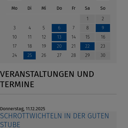
ntag
enstag
ttwoch
nnerstag
eitag
mstag
nntag
Mo
Di
Mi
Do
Fr
Sa
So
1
2
3
4
5
7
8
6
9
10
11
12
14
15
16
13
17
18
19
21
23
20
22
24
26
27
28
29
30
25
VERANSTALTUNGEN UND
TERMINE
Donnerstag,
11.12.2025
SCHROTTWICHTELN IN DER GUTEN
STUBE