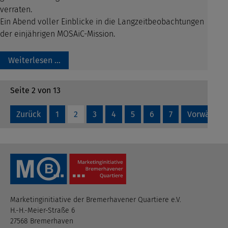
verraten.
Ein Abend voller Einblicke in die Langzeitbeobachtungen
der einjährigen MOSAiC-Mission.
Weiterlesen …
Seite 2 von 13
Zurück
1
2
3
4
5
6
7
Vorwärts
Marketinginitiative der Bremerhavener Quartiere e.V.
H.-H.-Meier-Straße 6
27568 Bremerhaven