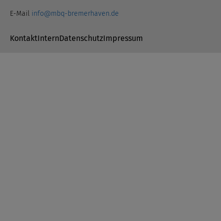
E-Mail
info@mbq-bremerhaven.de
Navigation überspringen
Kontakt
Intern
Datenschutz
Impressum