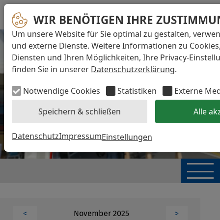
WIR BENÖTIGEN IHRE ZUSTIMMU
Um unsere Website für Sie optimal zu gestalten, verwe
und externe Dienste. Weitere Informationen zu Cookies
Diensten und Ihren Möglichkeiten, Ihre Privacy-Einstel
finden Sie in unserer
Datenschutzerklärung
.
Notwendige Cookies
Statistiken
Externe Me
Speichern & schließen
Alle ak
Datenschutz
Impressum
Einstellungen
November 2025
<
>